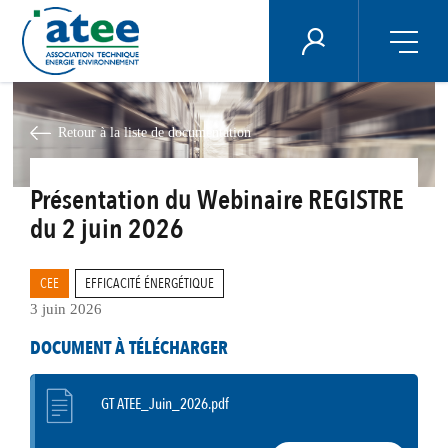
Panneau de gestion des cookies
ÉNERGIE PLUS
Aller
au
contenu
Retour à la liste de documentation
principal
Présentation du Webinaire REGISTRE
du 2 juin 2026
CEE
EFFICACITÉ ÉNERGÉTIQUE
3 juin 2026
DOCUMENT À TÉLÉCHARGER
GT ATEE_Juin_2026.pdf