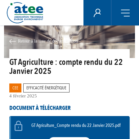
Panneau de gestion des cookies
ÉNERGIE PLUS
Aller
au
contenu
Retour à la liste de documentation
principal
GT Agriculture : compte rendu du 22
Janvier 2025
CEE
EFFICACITÉ ÉNERGÉTIQUE
4 février 2025
DOCUMENT À TÉLÉCHARGER
GT Agriculture_Compte rendu du 22 Janvier 2025.pdf