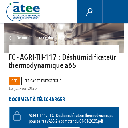
Panneau de gestion des cookies
ÉNERGIE PLUS
Aller
au
contenu
Retour à la liste de documentation
principal
FC - AGRI-TH-117 : Déshumidificateur
thermodynamique a65
CEE
EFFICACITÉ ÉNERGÉTIQUE
15 janvier 2025
DOCUMENT À TÉLÉCHARGER
AGRI-TH-117_FC_Déshumidificateur thermodynamique
pour serres vA65-2 à compter du 01-01-2025.pdf