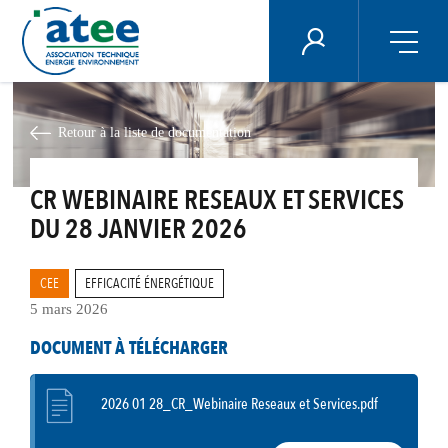
Panneau de gestion des cookies
ÉNERGIE PLUS
Aller
au
contenu
Retour à la liste de documentation
principal
CR WEBINAIRE RESEAUX ET SERVICES
DU 28 JANVIER 2026
CEE
EFFICACITÉ ÉNERGÉTIQUE
5 mars 2026
DOCUMENT À TÉLÉCHARGER
2026 01 28_CR_Webinaire Reseaux et Services.pdf