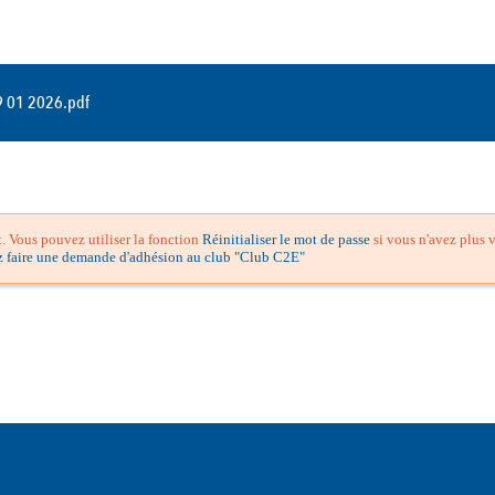
9 01 2026.pdf
 Vous pouvez utiliser la fonction
Réinitialiser le mot de passe
si vous n'avez plus v
z faire une demande d'adhésion au club "Club C2E"