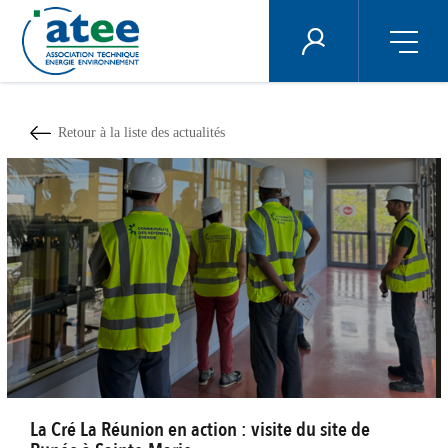
Panneau de gestion des cookies
ÉNERGIE PLUS
Aller
au
contenu
Retour à la liste des actualités
principal
La Cré La Réunion en action : visite du site de