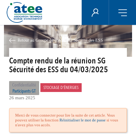
Panneau de gestion des cookies
ÉNERGIE PLUS
Aller
au
contenu
Retour au Groupe de travail SG Sécurité des ESS
principal
Compte rendu de la réunion SG
Sécurité des ESS du 04/03/2025
Confidentialité
STOCKAGE D'ÉNERGIES
Participants GT
26 mars 2025
Merci de vous connecter pour lire la suite de cet article. Vous
pouvez utiliser la fonction
Réinitialiser le mot de passe
si vous
n'avez plus vos accès.