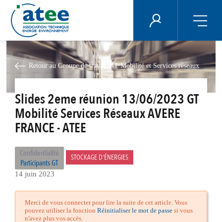
Panneau de gestion des cookies
ÉNERGIE PLUS
Aller
au
contenu
Retour au Groupe de travail GT Mobilité et Services réseaux
principal
Slides 2eme réunion 13/06/2023 GT
Mobilité Services Réseaux AVERE
FRANCE - ATEE
Confidentialité
STOCKAGE D'ÉNERGIES
Participants GT
14 juin 2023
Merci de vous connecter pour lire la suite de cet article. Vous
pouvez utiliser la fonction
Réinitialiser le mot de passe
si vous
n'avez plus vos accès.