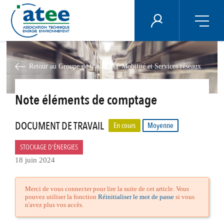
Panneau de gestion des cookies
ÉNERGIE PLUS
Aller
au
contenu
Retour au Groupe de travail GT Mobilité et Services réseaux
principal
Note éléments de comptage
DOCUMENT DE TRAVAIL
En cours
Moyenne
STOCKAGE D'ÉNERGIES
18 juin 2024
Merci de vous connecter pour lire la suite de cet article. Vous
pouvez utiliser la fonction
Réinitialiser le mot de passe
si vous
n'avez plus vos accès.