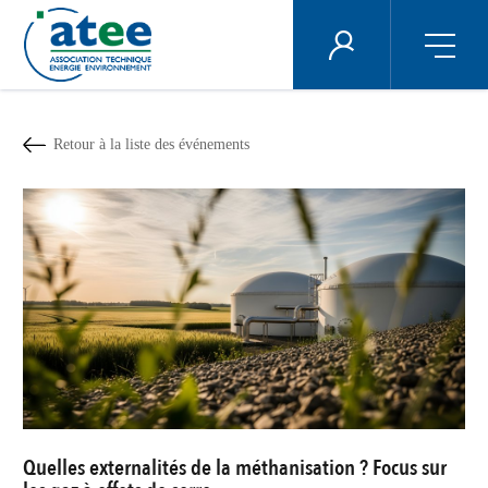
Panneau de gestion des cookies
ÉNERGIE PLUS
Aller
au
contenu
Retour à la liste des événements
principal
Quelles externalités de la méthanisation ? Focus sur