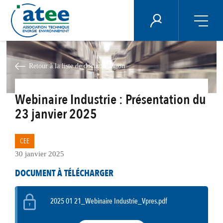
Panneau de gestion des cookies
ÉNERGIE PLUS
Aller
au
contenu
Retour à la liste de documentation
principal
Webinaire Industrie : Présentation du
23 janvier 2025
CEE
30 janvier 2025
DOCUMENT À TÉLÉCHARGER
2025 01 21_Webinaire Industrie_Vpres.pdf