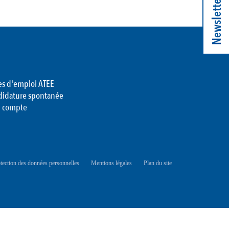
Newsletter
es d'emploi ATEE
didature spontanée
 compte
tection des données personnelles
Mentions légales
Plan du site
OOTER
ENU