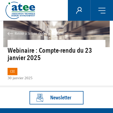
Panneau de gestion des cookies
ÉNERGIE PLUS
Aller
au
contenu
Retour à la liste de documentation
principal
Webinaire : Compte-rendu du 23
janvier 2025
CEE
30 janvier 2025
Newsletter