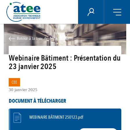
Panneau de gestion des cookies
ÉNERGIE PLUS
Aller
au
contenu
Retour à la liste de documentation
principal
Webinaire Bâtiment : Présentation du
23 janvier 2025
CEE
30 janvier 2025
DOCUMENT À TÉLÉCHARGER
WEBINAIRE BÂTIMENT 250123.pdf