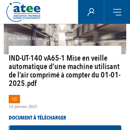
Panneau de gestion des cookies
ÉNERGIE PLUS
Aller
au
contenu
Retour à la liste de documentation
principal
IND-UT-140 vA65-1 Mise en veille
automatique d’une machine utilisant
de l’air comprimé à compter du 01-01-
2025.pdf
CEE
14 janvier 2025
DOCUMENT À TÉLÉCHARGER