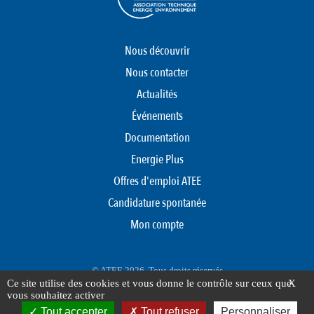
Nous découvrir
Nous contacter
Actualités
Événements
Documentation
Energie Plus
Offres d'emploi ATEE
Candidature spontanée
Mon compte
© ATEE 2026. Tous droits réservés
Ce site utilise des cookies et vous donne le contrôle sur ceux que
X
Protection des données personnelles
Mentions légales
Plan du site
vous souhaitez activer
FOOTER
Tout accepter
Tout refuser
Personnaliser