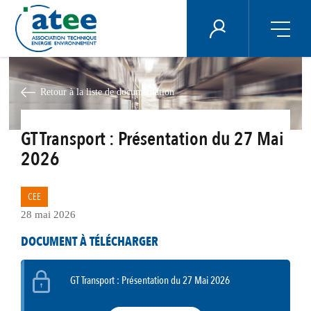
Panneau de gestion des cookies
ÉNERGIE PLUS
Aller
au
contenu
Retour à la liste de documentation
principal
GT Transport : Présentation du 27 Mai
2026
CEE
28 mai 2026
DOCUMENT À TÉLÉCHARGER
GT Transport : Présentation du 27 Mai 2026