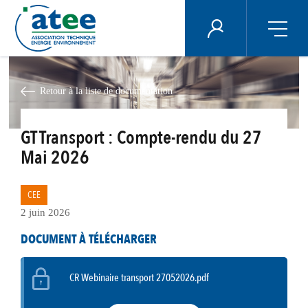
Panneau de gestion des cookies
ÉNERGIE PLUS
Aller
au
contenu
Retour à la liste de documentation
principal
GT Transport : Compte-rendu du 27
Mai 2026
CEE
2 juin 2026
DOCUMENT À TÉLÉCHARGER
CR Webinaire transport 27052026.pdf