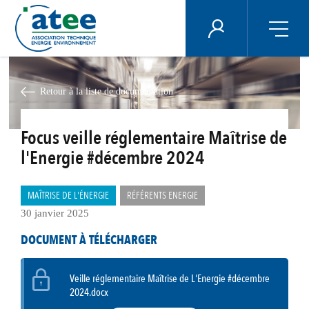
Panneau de gestion des cookies
ÉNERGIE PLUS
Aller
au
contenu
Retour à la liste de documentation
principal
Focus veille réglementaire Maîtrise de
l'Energie #décembre 2024
MAÎTRISE DE L'ÉNERGIE
RÉFÉRENTS ENERGIE
30 janvier 2025
DOCUMENT À TÉLÉCHARGER
Veille réglementaire Maîtrise de L'Energie #décembre
2024.docx