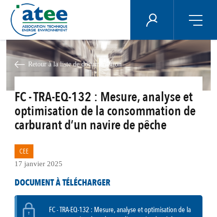
Panneau de gestion des cookies
ÉNERGIE PLUS
Aller
au
contenu
Retour à la liste de documentation
principal
FC - TRA-EQ-132 : Mesure, analyse et
optimisation de la consommation de
carburant d’un navire de pêche
CEE
17 janvier 2025
DOCUMENT À TÉLÉCHARGER
FC - TRA-EQ-132 : Mesure, analyse et optimisation de la