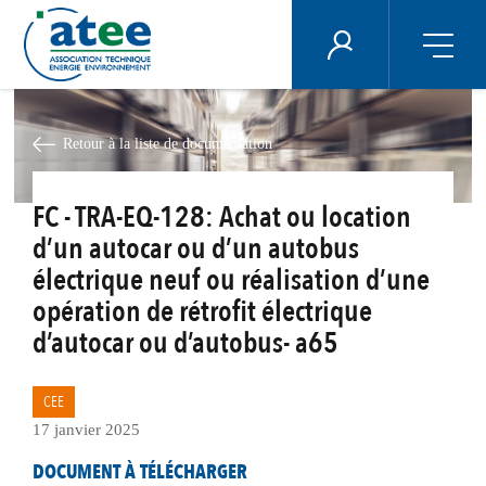
Panneau de gestion des cookies
ÉNERGIE PLUS
Aller
au
contenu
Retour à la liste de documentation
principal
FC - TRA-EQ-128: Achat ou location
d’un autocar ou d’un autobus
électrique neuf ou réalisation d’une
opération de rétrofit électrique
d’autocar ou d’autobus- a65
CEE
17 janvier 2025
DOCUMENT À TÉLÉCHARGER