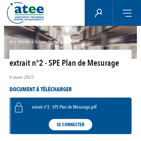
Panneau de gestion des cookies
ÉNERGIE PLUS
Aller
au
contenu
Retour à la liste de documentation
principal
extrait n°2 - SPE Plan de Mesurage
6 mars 2025
DOCUMENT À TÉLÉCHARGER
extrait n°2 - SPE Plan de Mesurage.pdf
SE CONNECTER