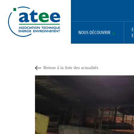
Aller
Panneau de gestion des cookies
au
contenu
principal
E
NOUS DÉCOUVRIR
E
MAIN
NAVIGATION
Retour à la liste des actualités